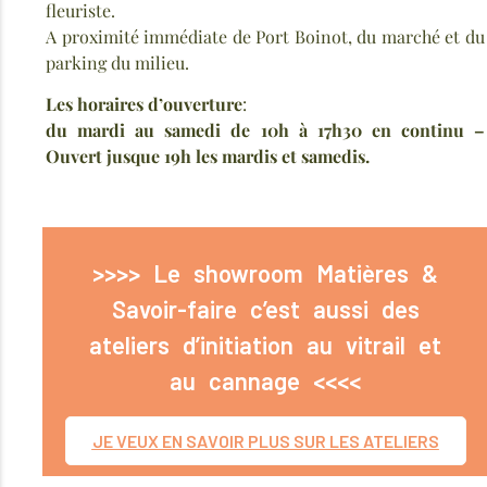
fleuriste.
A proximité immédiate de Port Boinot, du marché et du
parking du milieu.
Les horaires d’ouverture
:
du mardi au samedi de 10h à 17h30 en continu –
Ouvert jusque 19h les mardis et samedis.
>>>> Le showroom Matières &
Savoir-faire c’est aussi des
ateliers d’initiation au vitrail et
au cannage <<<<
JE VEUX EN SAVOIR PLUS SUR LES ATELIERS