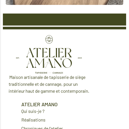
M
aison artisanale de tapisserie de si
è
ge
traditionnelle
et de cannage
, pour un
int
é
rieur haut de gamme et contemporain.
ATELIER AMANO
Qui suis-je ?
Réalisations
Chroniques de l’atelier