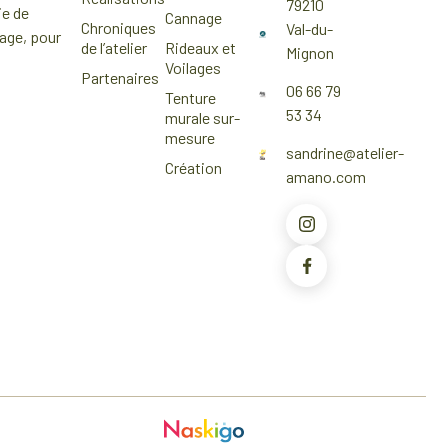
79210
ie de
Cannage
Chroniques
Val-du-
nage
, pour
de l’atelier
Rideaux et
Mignon
Voilages
Partenaires
06 66 79
Tenture
53 34
murale sur-
mesure
sandrine@atelier-
Création
amano.com