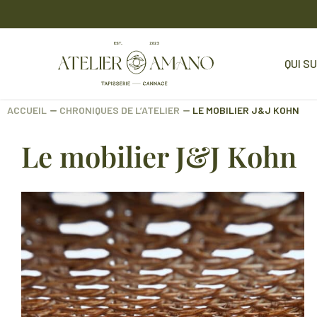
QUI SU
ACCUEIL
⏤
CHRONIQUES DE L’ATELIER
⏤
LE MOBILIER J&J KOHN
Le mobilier J&J Kohn