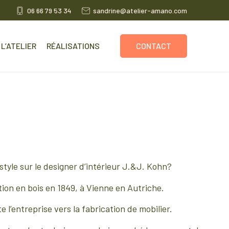
06 66 79 53 34
sandrine@atelier-amano.com
L’ATELIER
RÉALISATIONS
CONTACT
tyle sur le designer d’intérieur J.&J. Kohn?
on en bois en 1849, à Vienne en Autriche.
te l’entreprise vers la fabrication de mobilier.