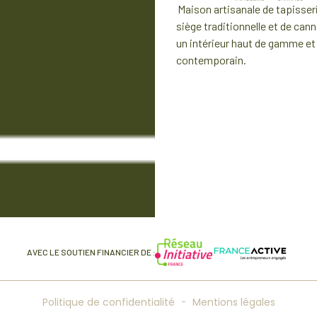
M
aison artisanale de tapisser
si
è
ge
traditionnelle
et de can
un int
é
rieur haut de gamme et
contemporain.
AVEC LE SOUTIEN FINANCIER DE :
Politique de confidentialité
Mentions légales